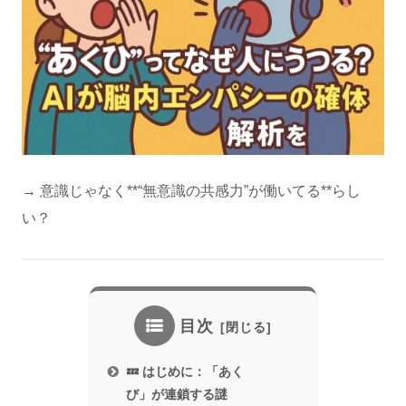
→ 意識じゃなく**“無意識の共感力”が働いてる**らし
い？
目次
💤 はじめに：「あく
び」が連鎖する謎