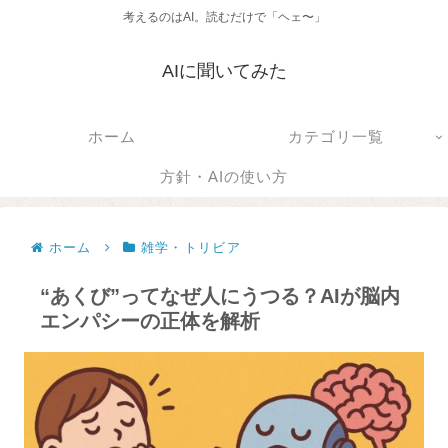
考えるのはAI。読むだけで「ヘェ〜」
AIに聞いてみた
ホーム
カテゴリ一覧
方針・AIの使い方
ホーム
雑学・トリビア
“あくび”ってなぜ人にうつる？AIが脳内
エンパシーの正体を解析