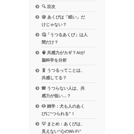
🔍 目次
😪 あくびは「眠い」だ
けじゃない？
🤔「うつるあくび」は人
間だけ？
🧠 共感力がカギ？AIが
脳科学を分析
🧬 うつるってことは、
共感してる？
🙈 うつらない人は、共
感力が低い…？
🐶 雑学：犬も人のあく
びに“つられる”！
💡 まとめ：あくびは、
見えない“心のWi-Fi”