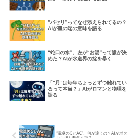
“パセリ”ってなぜ添えられてるの？
AIが皿の端の意味を語る
“蛇口の水”、左が“お湯”って誰が決
めた？AIが水道界の掟を暴く
「“月”は毎年ちょっとずつ離れてい
るって本当？」AIがロマンと物理を
語る
“電卓のCとAC”、何が違うの？AIがボタ
ンに潜む哲学を語る