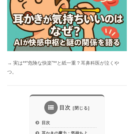
→ 実は**“危険な快楽”**と紙一重？耳鼻科医が泣くや
つ。
目次
目次
耳かきの魔力：気持ちよ