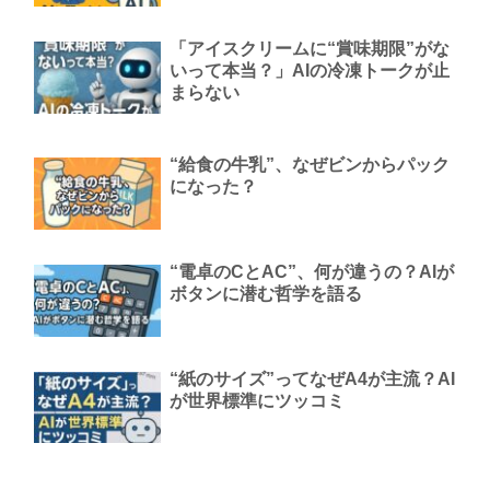
「アイスクリームに“賞味期限”がな
いって本当？」AIの冷凍トークが止
まらない
“給食の牛乳”、なぜビンからパック
になった？
“電卓のCとAC”、何が違うの？AIが
ボタンに潜む哲学を語る
“紙のサイズ”ってなぜA4が主流？AI
が世界標準にツッコミ