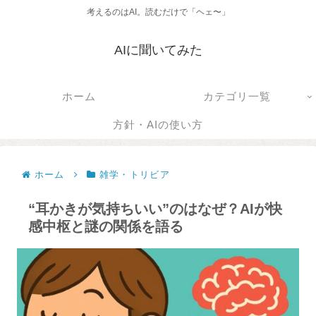
考えるのはAI。読むだけで「ヘェ〜」
AIに聞いてみた
ホーム
カテゴリ一覧
方針・AIの使い方
ホーム
雑学・トリビア
“耳かきが気持ちいい”のはなぜ？AIが快
感中枢と謎の関係を語る